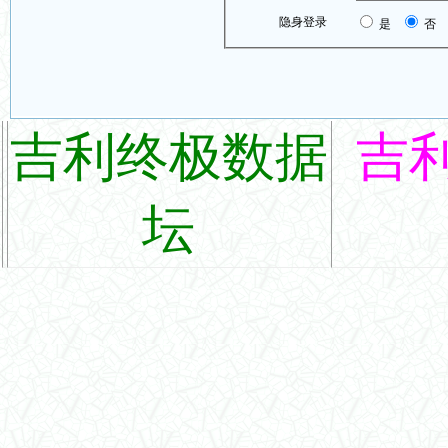
隐身登录
是
否
吉利终极数据
吉
坛