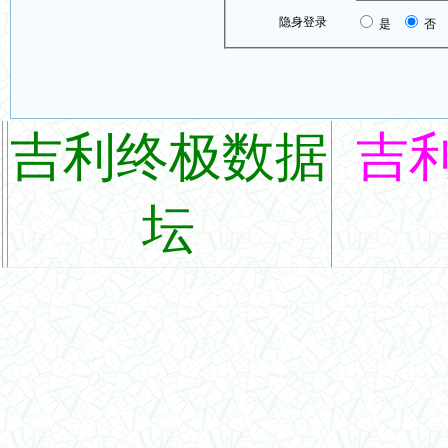
隐身登录
是
否
吉利终极数据
吉
坛