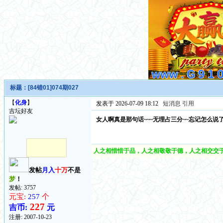
标题：
[84错01]074期027
【
化身
】
发表于 2026-07-09 18:12
短消息
引用
吉坛好友
女人啊真是那句话~~~无理占三分~~忘记怎么说了
人之相惜惜于品，人之相敬敬于德，人之相交交于
发帖
月入
十万
不是
梦
！
发帖: 3757
元宝:
257
个
227
吉币:
元
注册:
2007-10-23