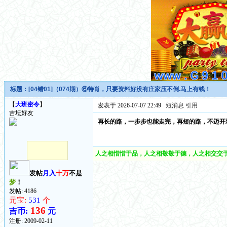
标题：
[04错01]（074期）⑥特肖，只要资料好没有庄家压不倒.马上有钱！
【
大班密令
】
发表于 2026-07-07 22:49
短消息
引用
吉坛好友
再长的路，一步步也能走完，再短的路，不迈开
人之相惜惜于品，人之相敬敬于德，人之相交交于
发帖
月入
十万
不是
梦
！
发帖: 4186
元宝:
531
个
136
吉币:
元
注册:
2009-02-11