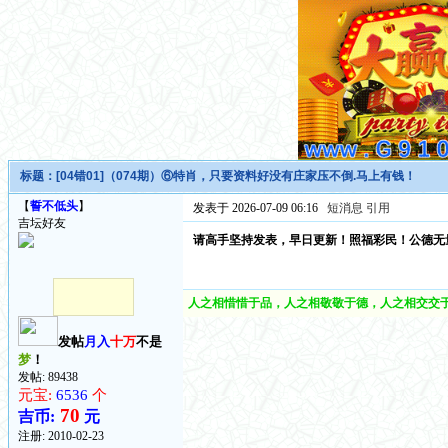
标题：
[04错01]（074期）⑥特肖，只要资料好没有庄家压不倒.马上有钱！
【
誓不低头
】
发表于 2026-07-09 06:16
短消息
引用
吉坛好友
请高手坚持发表，早日更新！照福彩民！公德无量
人之相惜惜于品，人之相敬敬于德，人之相交交于
发帖
月入
十万
不是
梦
！
发帖: 89438
元宝:
6536
个
70
吉币:
元
注册:
2010-02-23