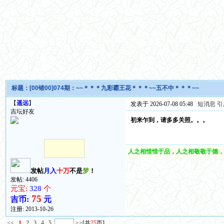
标题：
[00错00]074期：~~＊＊＊九彩霸王花＊＊＊~~五不中＊＊＊~~
【
遥远
】
发表于 2026-07-08 05:48
短消息
引
吉坛好友
初来乍到，请多多关照。。。
人之相惜惜于品，人之相敬敬于德，
发帖
月入
十万
不是
梦
！
发帖: 4406
元宝:
328
个
75
吉币:
元
注册:
2013-10-26
<<
1
2
3
4
5
>>
[共
25
页]