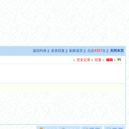
返回列表
||
发表回复
||
刷新该页
|| 点击
4357
次 ||
关闭本页
#1
u
历史记录
u
回复
u
编辑
u