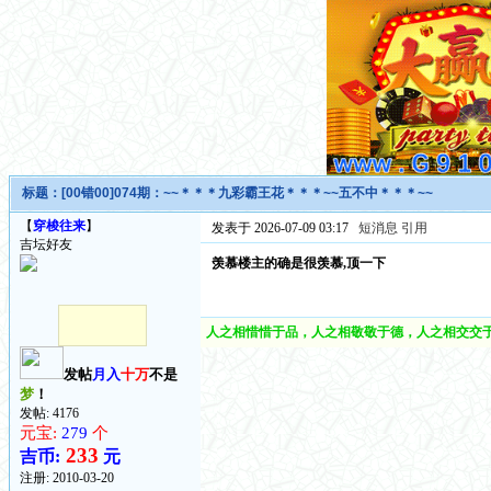
标题：
[00错00]074期：~~＊＊＊九彩霸王花＊＊＊~~五不中＊＊＊~~
【
穿梭往来
】
发表于 2026-07-09 03:17
短消息
引用
吉坛好友
羡慕楼主的确是很羡慕,顶一下
人之相惜惜于品，人之相敬敬于德，人之相交交于
发帖
月入
十万
不是
梦
！
发帖: 4176
元宝:
279
个
233
吉币:
元
注册:
2010-03-20