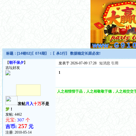
标题：
[14错02]〖074期〗：〖杀1行〗 数据稳定长跟必发!
【
朝不保夕
】
发表于 2026-07-09 17:28
短消息
引用
吉坛好友
1
人之相惜惜于品，人之相敬敬于德，人之相交交于
发帖
月入
十万
不是
梦
！
发帖: 4462
元宝:
307
个
257
吉币:
元
注册:
2010-05-14