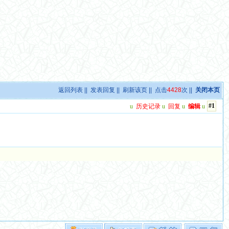
返回列表
||
发表回复
||
刷新该页
|| 点击
4428
次 ||
关闭本页
#1
u
历史记录
u
回复
u
编辑
u