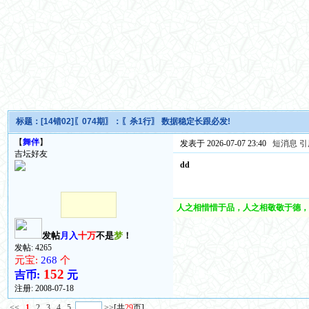
标题：
[14错02]〖074期〗：〖杀1行〗 数据稳定长跟必发!
【
舞伴
】
发表于 2026-07-07 23:40
短消息
引
吉坛好友
dd
人之相惜惜于品，人之相敬敬于德，
发帖
月入
十万
不是
梦
！
发帖: 4265
元宝:
268
个
152
吉币:
元
注册:
2008-07-18
<<
1
2
3
4
5
>>
[共
29
页]