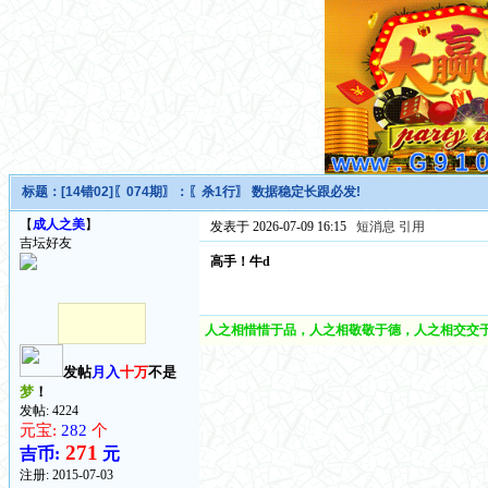
标题：
[14错02]〖074期〗：〖杀1行〗 数据稳定长跟必发!
【
成人之美
】
发表于 2026-07-09 16:15
短消息
引用
吉坛好友
高手！牛d
人之相惜惜于品，人之相敬敬于德，人之相交交于
发帖
月入
十万
不是
梦
！
发帖: 4224
元宝:
282
个
271
吉币:
元
注册:
2015-07-03