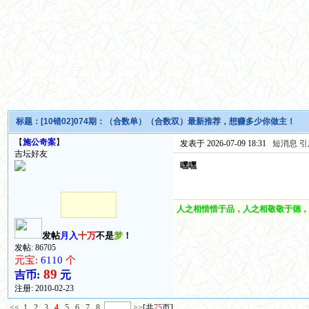
标题：
[10错02]074期：（合数单）（合数双）最新推荐，想赚多少你做主！
【
施公奇案
】
发表于 2026-07-09 18:31
短消息
引
吉坛好友
嘿嘿
人之相惜惜于品，人之相敬敬于德，
发帖
月入
十万
不是
梦
！
发帖: 86705
元宝:
6110
个
89
吉币:
元
注册:
2010-02-23
<<
1
2
3
4
5
6
7
8
>>
[共
75
页]