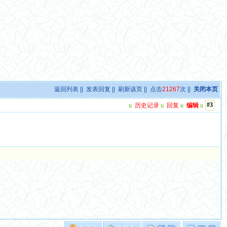
返回列表
||
发表回复
||
刷新该页
|| 点击
21267
次 ||
关闭本页
#3
u
历史记录
u
回复
u
编辑
u