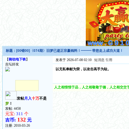
标题：
[00错00]〈074期〉旧梦已逝正宗赢钱料！━━━ 带您走上成功大道！
【
骑劫地下铁
】
发表于 2026-07-08 02:10
短消息
引用
吉坛好友
以无私奉献为荣，以攻击高手为耻。
人之相惜惜于品，人之相敬敬于德，人之相交交于
发帖
月入
十万
不是
梦
！
发帖: 4458
元宝:
311
个
132
吉币:
元
注册:
2010-03-26