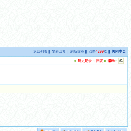
返回列表
||
发表回复
||
刷新该页
|| 点击
4299
次 ||
关闭本页
#1
u
历史记录
u
回复
u
编辑
u