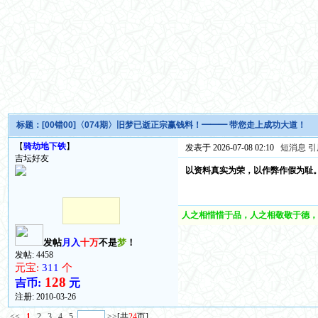
标题：
[00错00]〈074期〉旧梦已逝正宗赢钱料！━━━ 带您走上成功大道！
【
骑劫地下铁
】
发表于 2026-07-08 02:10
短消息
引
吉坛好友
以资料真实为荣，以作弊作假为耻
人之相惜惜于品，人之相敬敬于德，
发帖
月入
十万
不是
梦
！
发帖: 4458
元宝:
311
个
128
吉币:
元
注册:
2010-03-26
<<
1
2
3
4
5
>>
[共
24
页]