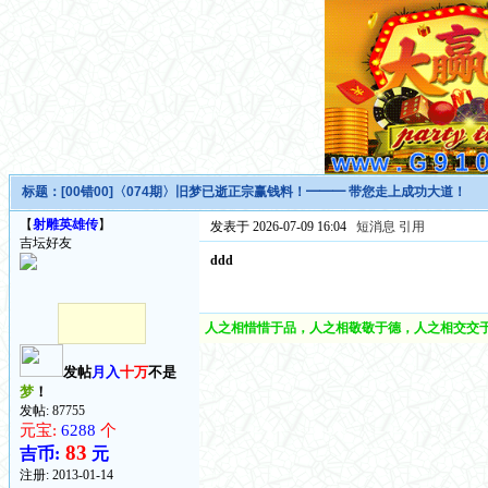
标题：
[00错00]〈074期〉旧梦已逝正宗赢钱料！━━━ 带您走上成功大道！
【
射雕英雄传
】
发表于 2026-07-09 16:04
短消息
引用
吉坛好友
ddd
人之相惜惜于品，人之相敬敬于德，人之相交交于
发帖
月入
十万
不是
梦
！
发帖: 87755
元宝:
6288
个
83
吉币:
元
注册:
2013-01-14