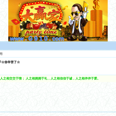
用
手☆你辛苦了☆
人之相交交于情； 人之相拥拥于礼，人之相信信于诚，人之相伴伴于爱。