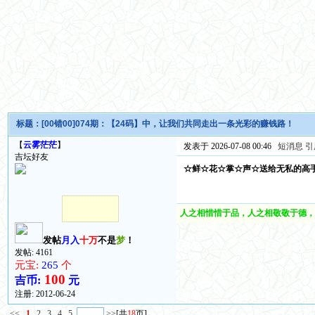
标题：
[00错00]074期：【24码】中，让我们共同走出一条光彩的赚钱路！
【
云雾茫茫
】
发表于 2026-07-08 00:46
短消息
引
吉坛好友
☆鲜☆花☆掌☆声☆送给无私的高
人之相惜惜于品，人之相敬敬于德，
发帖
月入
十万
不是
梦
！
发帖: 4161
元宝:
265
个
100
吉币:
元
注册:
2012-06-24
<<
1
2
3
4
5
>>
[共
18
页]