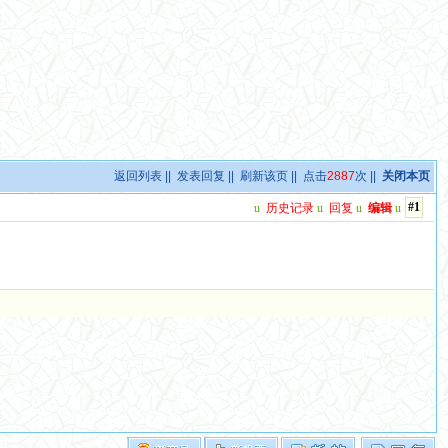
返回列表
||
发表回复
||
刷新该页
|| 点击
2887
次 ||
关闭本页
#1
u
历史记录
u
回复
u
编辑
u