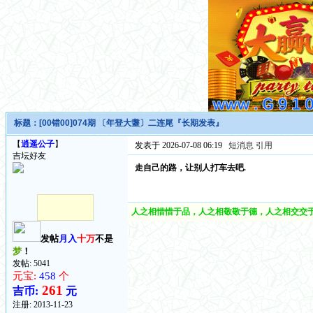
标题：
[00错00]074期 〔年登大耋〕二连尾『长期发表』
【
逍遥公子
】
发表于 2026-07-08 06:19
短消息
引用
吉坛好友
走自己的路，让别人打车去吧.
人之相惜惜于品，人之相敬敬于德，人之相交交于
发帖
月入
十万
不是
梦
！
发帖: 5041
元宝:
458
个
261
吉币:
元
注册:
2013-11-23