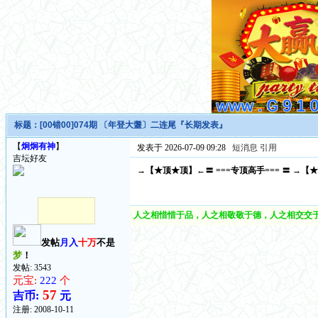
标题：
[00错00]074期 〔年登大耋〕二连尾『长期发表』
【
炯炯有神
】
发表于 2026-07-09 09:28
短消息
引用
吉坛好友
→【★顶★顶】←〓 ===专顶高手=== 〓 →【
人之相惜惜于品，人之相敬敬于德，人之相交交于
发帖
月入
十万
不是
梦
！
发帖: 3543
元宝:
222
个
57
吉币:
元
注册:
2008-10-11