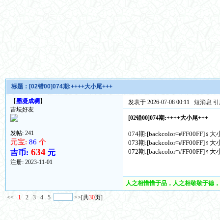
标题：
[02错00]074期:++++大小尾+++
【
墨凝成稠
】
发表于 2026-07-08 00:11
短消息
引
吉坛好友
[02错00]074期:++++大小尾+++
发帖: 241
074期:[backcolor=#FF00FF]♀大小
元宝:
86
个
073期:[backcolor=#FF00FF]♀大小
634
072期:[backcolor=#FF00FF]♀大小
吉币:
元
注册:
2023-11-01
人之相惜惜于品，人之相敬敬于德，
<<
1
2
3
4
5
>>
[共
30
页]