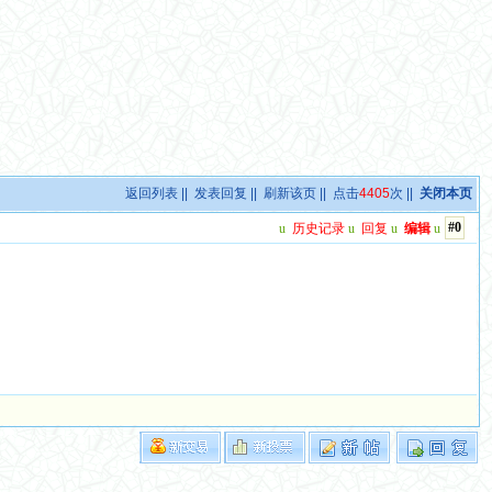
返回列表
||
发表回复
||
刷新该页
|| 点击
4405
次 ||
关闭本页
#0
u
历史记录
u
回复
u
编辑
u