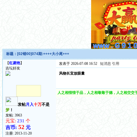
标题：
[02错00]074期:++++大小尾+++
【
红菱艳
】
发表于 2026-07-08 16:52
短消息
引用
吉坛好友
风物长宜放眼量
人之相惜惜于品，人之相敬敬于德，人之相交交于
发帖
月入
十万
不是
梦
！
发帖: 3963
元宝:
231
个
52
吉币:
元
注册:
2013-11-20