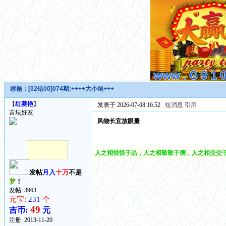
标题：
[02错00]074期:++++大小尾+++
【
红菱艳
】
发表于 2026-07-08 16:52
短消息
引用
吉坛好友
风物长宜放眼量
人之相惜惜于品，人之相敬敬于德，人之相交交于
发帖
月入
十万
不是
梦
！
发帖: 3963
元宝:
231
个
49
吉币:
元
注册:
2013-11-20