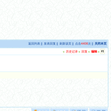
返回列表
||
发表回复
||
刷新该页
|| 点击
4408
次 ||
关闭本页
#1
u
历史记录
u
回复
u
编辑
u