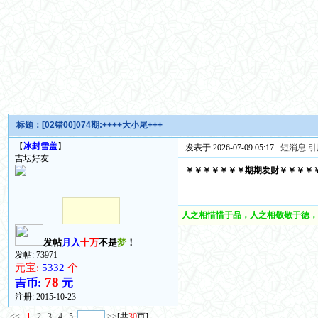
标题：
[02错00]074期:++++大小尾+++
【
冰封雪盖
】
发表于 2026-07-09 05:17
短消息
引
吉坛好友
￥￥￥￥￥￥￥期期发财￥￥￥￥
人之相惜惜于品，人之相敬敬于德，
发帖
月入
十万
不是
梦
！
发帖: 73971
元宝:
5332
个
78
吉币:
元
注册:
2015-10-23
<<
1
2
3
4
5
>>
[共
30
页]