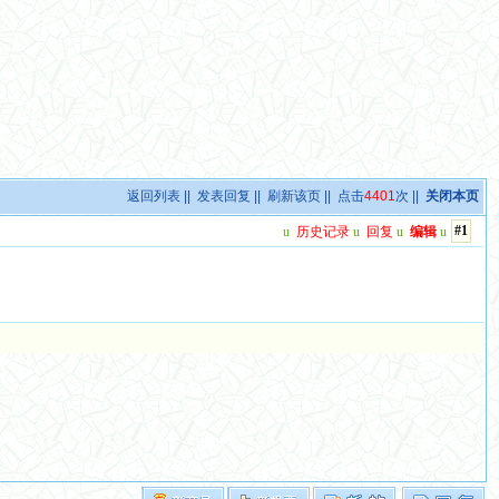
返回列表
||
发表回复
||
刷新该页
|| 点击
4401
次 ||
关闭本页
#1
u
历史记录
u
回复
u
编辑
u