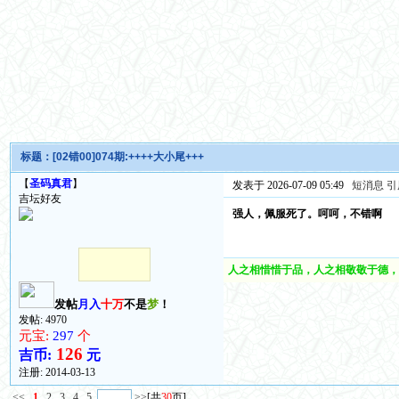
标题：
[02错00]074期:++++大小尾+++
【
圣码真君
】
发表于 2026-07-09 05:49
短消息
引
吉坛好友
强人，佩服死了。呵呵，不错啊
人之相惜惜于品，人之相敬敬于德，
发帖
月入
十万
不是
梦
！
发帖: 4970
元宝:
297
个
126
吉币:
元
注册:
2014-03-13
<<
1
2
3
4
5
>>
[共
30
页]