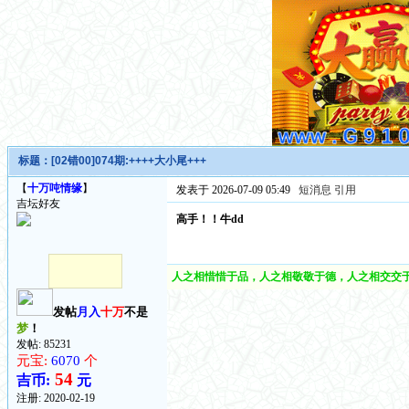
标题：
[02错00]074期:++++大小尾+++
【
十万吨情缘
】
发表于 2026-07-09 05:49
短消息
引用
吉坛好友
高手！！牛dd
人之相惜惜于品，人之相敬敬于德，人之相交交于
发帖
月入
十万
不是
梦
！
发帖: 85231
元宝:
6070
个
54
吉币:
元
注册:
2020-02-19