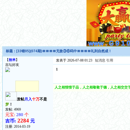
标题：
[33错05](074期)〓〓〓〓无敌③⑥码中〓〓〓〓礼到自然成！
【
拾米
】
发表于 2026-07-08 01:23
短消息
引用
吉坛好友
1
人之相惜惜于品，人之相敬敬于德，人之相交交于
发帖
月入
十万
不是
梦
！
发帖: 4969
元宝:
280
个
2284
吉币:
元
注册:
2014-03-19