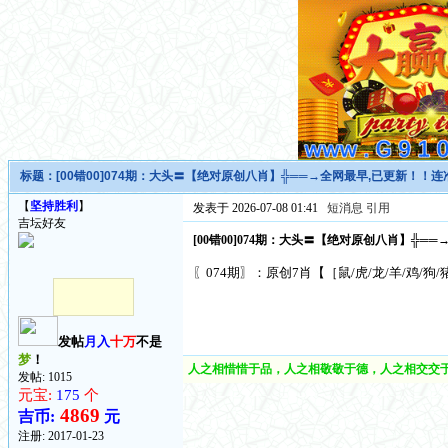
标题：
[00错00]074期：大头〓【绝对原创八肖】╬══→全网最早,已更新！！连
【
坚持胜利
】
发表于 2026-07-08 01:41
短消息
引用
吉坛好友
[00错00]074期：大头〓【绝对原创八肖】╬═
〖074期〗：原创7肖【［鼠/虎/龙/羊/鸡/狗/猪］】 开（
发帖
月入
十万
不是
梦
！
人之相惜惜于品，人之相敬敬于德，人之相交交于
发帖: 1015
元宝:
175
个
4869
吉币:
元
注册:
2017-01-23