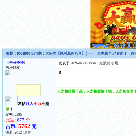
标题：
[00错00]074期：大头〓【绝对原创八肖】╬══→全网最早,已更新！！连
【
争分夺秒
】
发表于 2026-07-09 15:41
短消息
引用
吉坛好友
D
人之相惜惜于品，人之相敬敬于德，人之相交交于
发帖
月入
十万
不是
梦
！
发帖: 5395
元宝:
877
个
5762
吉币:
元
注册:
2012-10-04