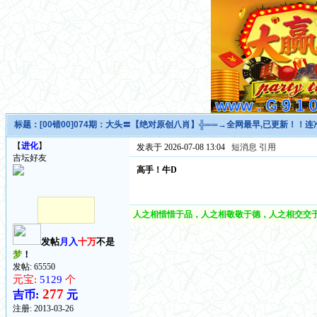
标题：
[00错00]074期：大头〓【绝对原创八肖】╬══→全网最早,已更新！！连
【
进化
】
发表于 2026-07-08 13:04
短消息
引用
吉坛好友
高手！牛D
人之相惜惜于品，人之相敬敬于德，人之相交交于
发帖
月入
十万
不是
梦
！
发帖: 65550
元宝:
5129
个
277
吉币:
元
注册:
2013-03-26