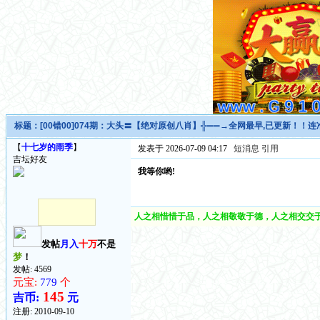
标题：
[00错00]074期：大头〓【绝对原创八肖】╬══→全网最早,已更新！！连
【
十七岁的雨季
】
发表于 2026-07-09 04:17
短消息
引用
吉坛好友
我等你哟!
人之相惜惜于品，人之相敬敬于德，人之相交交于
发帖
月入
十万
不是
梦
！
发帖: 4569
元宝:
779
个
145
吉币:
元
注册:
2010-09-10