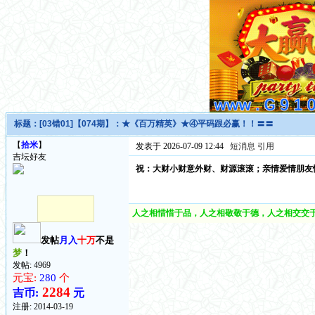
标题：
[03错01]【074期】：★《百万精英》★④平码跟必赢！！〓〓
【
拾米
】
发表于 2026-07-09 12:44
短消息
引用
吉坛好友
祝：大财小财意外财、财源滚滚；亲情爱情朋友
人之相惜惜于品，人之相敬敬于德，人之相交交于
发帖
月入
十万
不是
梦
！
发帖: 4969
元宝:
280
个
2284
吉币:
元
注册:
2014-03-19