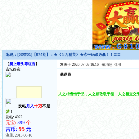
标题：
[03错01]【074期】：★《百万精英》★④平码跟必赢！！〓〓
【
爬上墙头等红杏
】
发表于 2026-07-09 16:16
短消息
引用
吉坛好友
鼎鼎鼎
人之相惜惜于品，人之相敬敬于德，人之相交交于
发帖
月入
十万
不是
梦
！
发帖: 4022
元宝:
399
个
95
吉币:
元
注册:
2013-06-10