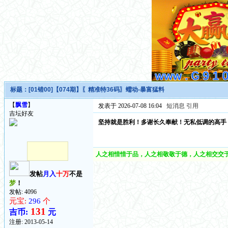
标题：
[01错00]【074期】〖精准特36码〗蠕动-暴富猛料
【
飘雪
】
发表于 2026-07-08 16:04
短消息
引用
吉坛好友
坚持就是胜利！多谢长久奉献！无私低调的高手
人之相惜惜于品，人之相敬敬于德，人之相交交于
发帖
月入
十万
不是
梦
！
发帖: 4096
元宝:
296
个
131
吉币:
元
注册:
2013-05-14