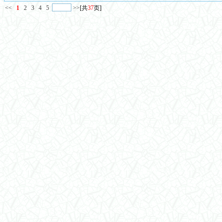
<<
1
2
3
4
5
>>
[共
37
页]