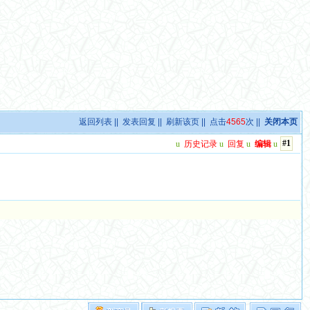
返回列表
||
发表回复
||
刷新该页
|| 点击
4565
次 ||
关闭本页
#1
u
历史记录
u
回复
u
编辑
u