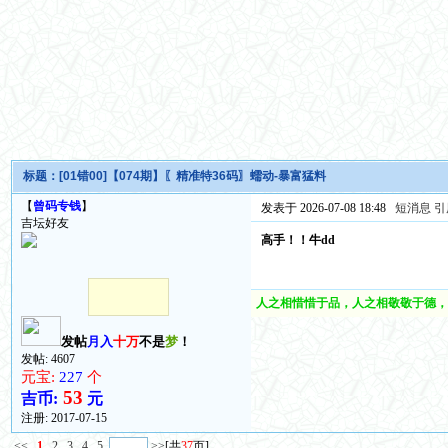
标题：
[01错00]【074期】〖精准特36码〗蠕动-暴富猛料
【
曾码专钱
】
发表于 2026-07-08 18:48
短消息
引
吉坛好友
高手！！牛dd
人之相惜惜于品，人之相敬敬于德，
发帖
月入
十万
不是
梦
！
发帖: 4607
元宝:
227
个
53
吉币:
元
注册:
2017-07-15
<<
1
2
3
4
5
>>
[共
37
页]