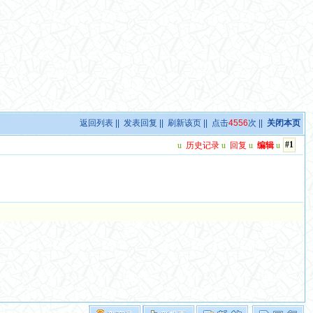
返回列表
||
发表回复
||
刷新该页
|| 点击
4556
次 ||
关闭本页
#1
u
历史记录
u
回复
u
编辑
u