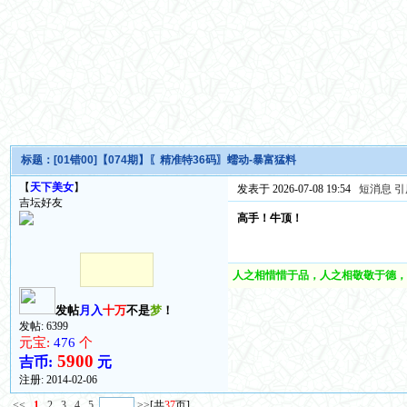
标题：
[01错00]【074期】〖精准特36码〗蠕动-暴富猛料
【
天下美女
】
发表于 2026-07-08 19:54
短消息
引
吉坛好友
高手！牛顶！
人之相惜惜于品，人之相敬敬于德，
发帖
月入
十万
不是
梦
！
发帖: 6399
元宝:
476
个
5900
吉币:
元
注册:
2014-02-06
<<
1
2
3
4
5
>>
[共
37
页]