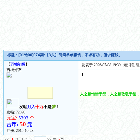
标题：
[01错00]074期:【3头】简简单单赚钱，不求有功，但求赚钱。
【
万物初醒
】
发表于 2026-07-08 19:39
短消息
引
吉坛好友
1
人之相惜惜于品，人之相敬敬于德，
发帖
月入
十万
不是
梦
！
发帖: 72390
元宝:
5303
个
50
吉币:
元
注册:
2015-10-23
<<
1
2
3
4
5
>>
[共
32
页]