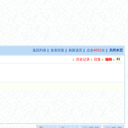
返回列表
||
发表回复
||
刷新该页
|| 点击
4052
次 ||
关闭本页
#1
u
历史记录
u
回复
u
编辑
u