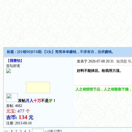
标题：
[01错00]074期:【3头】简简单单赚钱，不求有功，但求赚钱。
【
我害怕
】
发表于 2026-07-08 20:31
短消息
引
吉坛好友
好料不能掉后。给我用力顶。
人之相惜惜于品，人之相敬敬于德，
发帖
月入
十万
不是
梦
！
发帖: 4682
元宝:
477
个
134
吉币:
元
注册:
2013-09-10
<<
1
2
3
4
5
>>
[共
32
页]