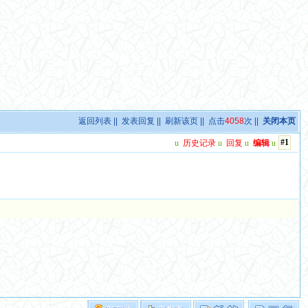
返回列表
||
发表回复
||
刷新该页
|| 点击
4058
次 ||
关闭本页
#1
u
历史记录
u
回复
u
编辑
u