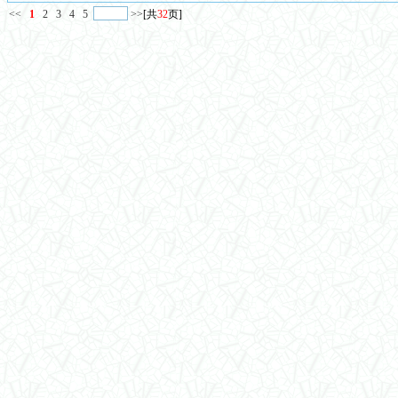
<<
1
2
3
4
5
>>
[共
32
页]