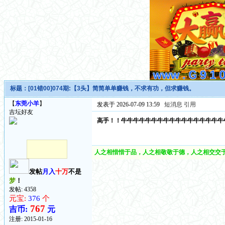
标题：
[01错00]074期:【3头】简简单单赚钱，不求有功，但求赚钱。
【
东莞小羊
】
发表于 2026-07-09 13:59
短消息
引用
吉坛好友
高手！！牛牛牛牛牛牛牛牛牛牛牛牛牛牛牛牛牛牛牛牛牛
人之相惜惜于品，人之相敬敬于德，人之相交交于
发帖
月入
十万
不是
梦
！
发帖: 4358
元宝:
376
个
767
吉币:
元
注册:
2015-01-16