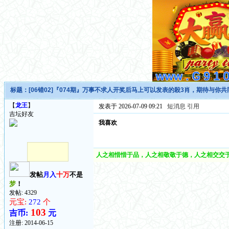
标题：
[06错02]『074期』万事不求人开奖后马上可以发表的殺3肖，期待与你
【
龙王
】
发表于 2026-07-09 09:21
短消息
引用
吉坛好友
我喜欢
人之相惜惜于品，人之相敬敬于德，人之相交交于
发帖
月入
十万
不是
梦
！
发帖: 4329
元宝:
272
个
103
吉币:
元
注册:
2014-06-15