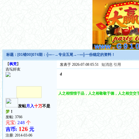
标题：
[01错00]074期：╬═─→专业五尾→─═╬一份稳定的资料！
【
枫梵
】
发表于 2026-07-08 05:51
短消息
引用
吉坛好友
d
人之相惜惜于品，人之相敬敬于德，人之相交交于
发帖
月入
十万
不是
梦
！
发帖: 3766
元宝:
248
个
126
吉币:
元
注册:
2014-03-06