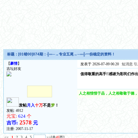
标题：
[01错00]074期：╬═─→专业五尾→─═╬一份稳定的资料！
【
豪情
】
发表于 2026-07-09 06:20
短消息
引
吉坛好友
值得敬重的高手!!感谢为彩民们作出的
人之相惜惜于品，人之相敬敬于德，
发帖
月入
十万
不是
梦
！
发帖: 4912
元宝:
624
个
2578
吉币:
元
注册:
2007-11-17
<<
1
2
3
4
5
>>
[共
49
页]