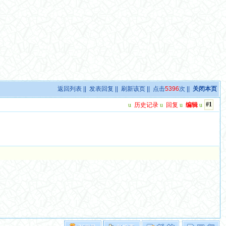
返回列表
||
发表回复
||
刷新该页
|| 点击
5396
次 ||
关闭本页
#1
u
历史记录
u
回复
u
编辑
u