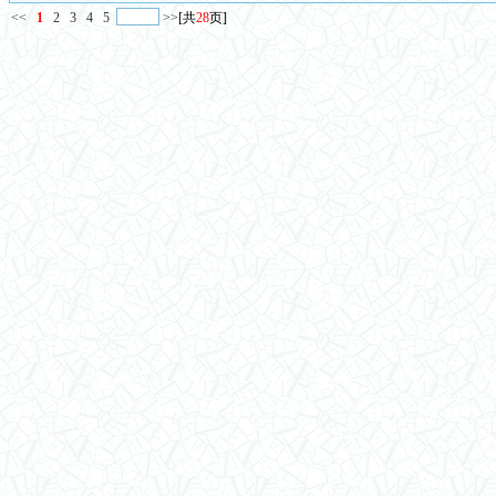
<<
1
2
3
4
5
>>
[共
28
页]