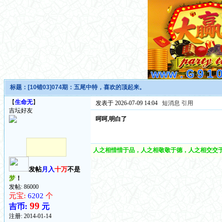
标题：
[10错03]074期：五尾中特，喜欢的顶起来。
【
生命无
】
发表于 2026-07-09 14:04
短消息
引用
吉坛好友
呵呵,明白了
人之相惜惜于品，人之相敬敬于德，人之相交交于
发帖
月入
十万
不是
梦
！
发帖: 86000
元宝:
6202
个
99
吉币:
元
注册:
2014-01-14