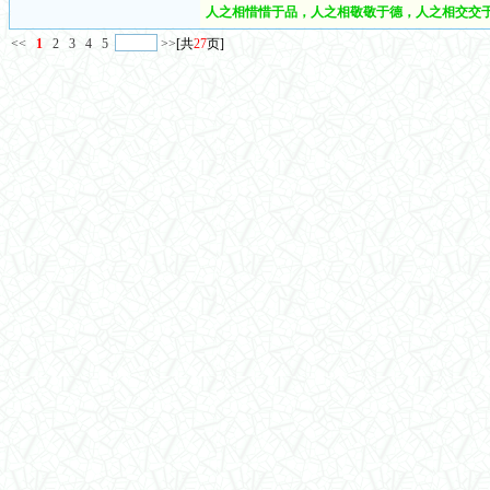
人之相惜惜于品，人之相敬敬于德，人之相交交于
<<
1
2
3
4
5
>>
[共
27
页]