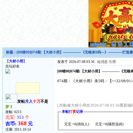
标题：
[00错00]074期:【大材小用】—————《无错杀5码—》————打造
【
大材小用
】
发表于 2026-07-08 03:56
短消息
引用
吉坛好友
[00错00]074期:【大材小用】—————《无
074期：《大材小用》杀5码：【<<32/08/01/
发帖
月入
十万
不是
[ 此帖被大材小用在2026-07-08 03:56重新编辑
梦
！
本帖
打赏
记录
发帖: 6213
元宝:
353
个
368
吉币:
元
元宝:+6(俏佳人)
元宝:+6(隔世追凶)
注册:
2011-10-14