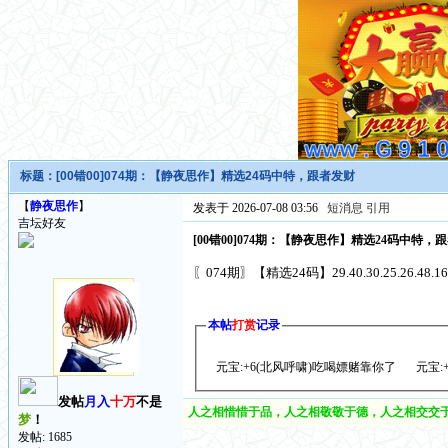
标题：
[00错00]074期：【静夜思作】精选24码中特，跟者发财
【
静夜思作
】
发表于 2026-07-08 03:56
短消息
引用
吉坛好友
[00错00]074期：【静夜思作】精选24码中特，
〖074期〗【精选24码】29.40.30.25.26.48.16.14.0
本帖
打赏
记录
元宝:+6(北风呼啸)吃喝嫖赌靠你了
元宝:
发帖
月入
十万
不是
人之相惜惜于品，人之相敬敬于德，人之相交交于
梦
！
发帖: 1685