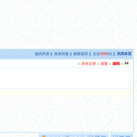
返回列表
||
发表回复
||
刷新该页
|| 点击
4009
次 ||
关闭本页
#4
u
历史记录
u
回复
u
编辑
u