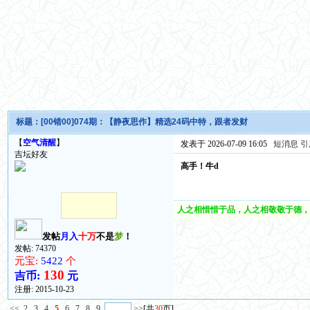
标题：
[00错00]074期：【静夜思作】精选24码中特，跟者发财
【
空气清醒
】
发表于 2026-07-09 16:05
短消息
引
吉坛好友
高手！牛d
人之相惜惜于品，人之相敬敬于德，
发帖
月入
十万
不是
梦
！
发帖: 74370
元宝:
5422
个
130
吉币:
元
注册:
2015-10-23
<<
2
3
4
5
6
7
8
9
>>
[共
30
页]