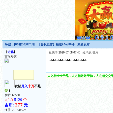
标题：
[00错00]074期：【静夜思作】精选24码中特，跟者发财
【
进化
】
发表于 2026-07-08 07:45
短消息
引用
吉坛好友
dddddddddddddddddddddd
人之相惜惜于品，人之相敬敬于德，人之相交交于
发帖
月入
十万
不是
梦
！
发帖: 65550
元宝:
5129
个
277
吉币:
元
注册:
2013-03-26