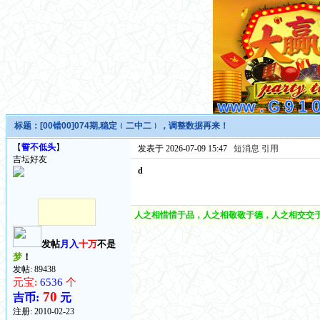
标题：
[00错00]074期,稳定﹛二中二﹜，调整数据再来！
【
誓不低头
】
发表于 2026-07-09 15:47
短消息
引用
吉坛好友
d
人之相惜惜于品，人之相敬敬于德，人之相交交于
发帖
月入
十万
不是
梦
！
发帖: 89438
元宝:
6536
个
70
吉币:
元
注册:
2010-02-23