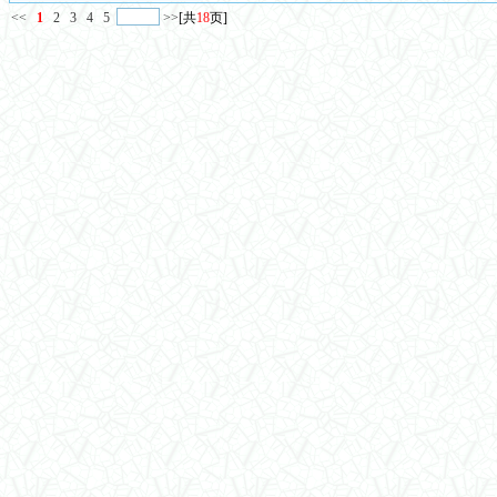
<<
1
2
3
4
5
>>
[共
18
页]