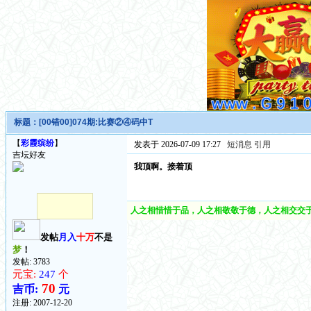
标题：
[00错00]074期:比赛②④码中T
【
彩霞缤纷
】
发表于 2026-07-09 17:27
短消息
引用
吉坛好友
我顶啊。接着顶
人之相惜惜于品，人之相敬敬于德，人之相交交于
发帖
月入
十万
不是
梦
！
发帖: 3783
元宝:
247
个
70
吉币:
元
注册:
2007-12-20