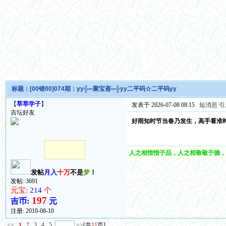
标题：
[00错00]074期：yy╬═聚宝斋═╬yy二平码☆二平码yy
【
莘莘学子
】
发表于 2026-07-08 08:15
短消息
引
吉坛好友
好雨知时节当春乃发生，高手看准
人之相惜惜于品，人之相敬敬于德，
发帖
月入
十万
不是
梦
！
发帖: 3691
元宝:
214
个
197
吉币:
元
注册:
2010-08-10
<<
1
2
3
4
5
>>
[共
11
页]