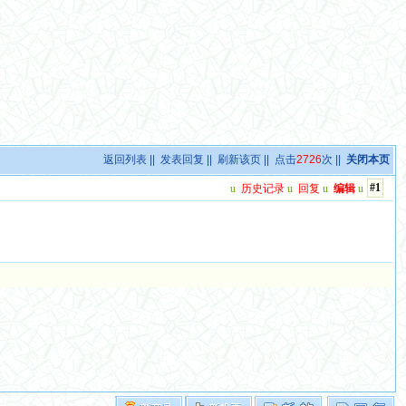
返回列表
||
发表回复
||
刷新该页
|| 点击
2726
次 ||
关闭本页
#1
u
历史记录
u
回复
u
编辑
u