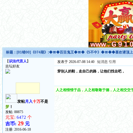
标题：
[01错00]《074期》:◆〓◆百目鬼王◆〓◆《5不中》◆〓◆◆喜欢请顶上
【
识法代言人
】
发表于 2026-07-08 14:40
短消息
引用
吉坛好友
穿别人的鞋，走自己的路，让他们找去吧，
人之相惜惜于品，人之相敬敬于德，人之相交交于
发帖
月入
十万
不是
梦
！
发帖: 88875
元宝:
6472
个
29
吉币:
元
注册:
2016-06-18