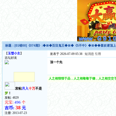
标题：
[01错00]《074期》:◆〓◆百目鬼王◆〓◆《5不中》◆〓◆◆喜欢请顶上
【
玉瑩小主
】
发表于 2026-07-09 05:38
短消息
引用
吉坛好友
顶一个先
人之相惜惜于品，人之相敬敬于德，人之相交交于
发帖
月入
十万
不是
梦
！
发帖: 4829
元宝:
496
个
38
吉币:
元
注册:
2013-07-23