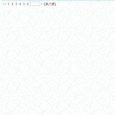
<<
1
2
3
4
5
6
>>
[共
25
页]