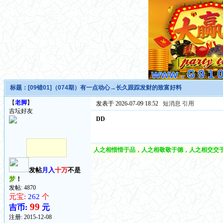
标题：
[09错01]（074期）有一点动心→长久跟踪发财的致富好料
【
老脚
】
发表于 2026-07-09 18:52
短消息
引用
吉坛好友
DD
人之相惜惜于品，人之相敬敬于德，人之相交交于
发帖
月入
十万
不是
梦
！
发帖: 4870
元宝:
262
个
99
吉币:
元
注册:
2015-12-08